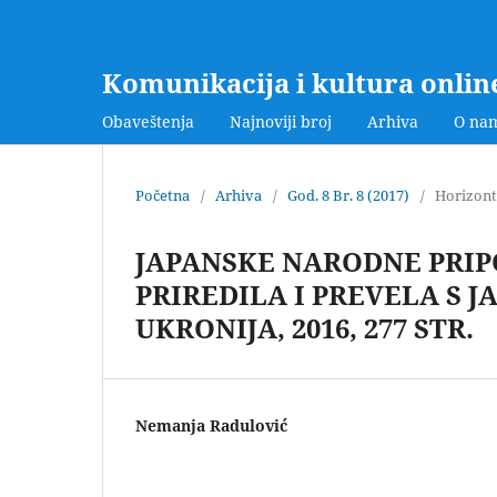
Komunikacija i kultura onlin
Obaveštenja
Najnoviji broj
Arhiva
O na
Početna
/
Arhiva
/
God. 8 Br. 8 (2017)
/
Horizont
JAPANSKE NARODNE PRIP
PRIREDILA I PREVELA S 
UKRONIJA, 2016, 277 STR.
Nemanja Radulović