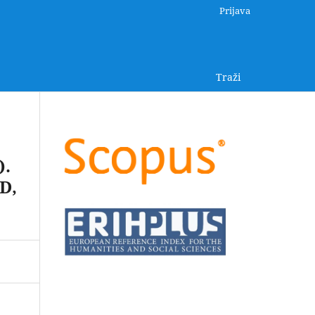
Prijava
Traži
.
D,