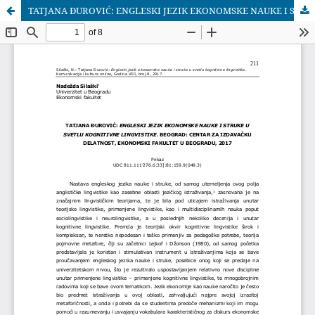
TATJANA ĐUROVIĆ: ENGLESKI JEZIK EKONOMSKE NAUKE I STRUKE U SVETLU KOGNITIVNE LINGVISTIKE. BEOGRAD: CENTAR ZA IZDAVAČKU DELATNOST, EKONOMSKI FAKULTET U BEOGRADU, 2017