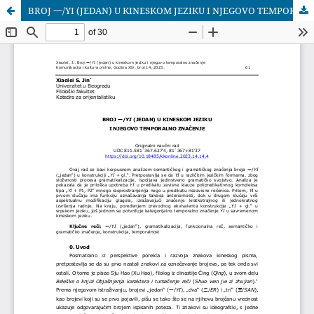
BROJ 一/YI (JEDAN) U KINESKOM JEZIKU I NJEGOVO TEMPORALNO ZNAČENJE