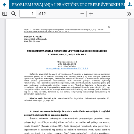
PROBLEM USVAJANJA I PRAKTIČNE UPOTREBE ŠVEDSKIH REČENIČNIH ADVERBIJALA JU, NOG I VÃ„L U L2