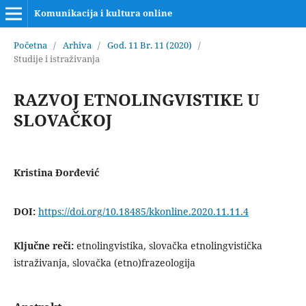
Komunikacija i kultura online
Početna
/
Arhiva
/
God. 11 Br. 11 (2020)
/
Studije i istraživanja
RAZVOJ ETNOLINGVISTIKE U
SLOVAČKOJ
Kristina Đorđević
DOI:
https://doi.org/10.18485/kkonline.2020.11.11.4
Ključne reči:
etnolingvistika, slovačka etnolingvistička
istraživanja, slovačka (etno)frazeologija