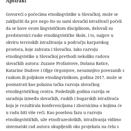
Apstrakt
Govoreći o počecima etnolingvistike u Slovačkoj, može se
zaključiti da pre nego što su sami slovački istraživači počeli
da se bave ovom lingvističkom disciplinom, delovali su
predstavnici ruske etnolingvističke škole, i to, najpre u
okviru terenskih istraživanja u području karpatskog
prostora, koje zahvata i Slovačku. Iako razvoju
etnolingvistike u Slovačkoj prethodi nekoliko radova
slovačkih autora: Zuzane Profantove, Dušana Ratice,
Katarine Dudove i Oljge Orgonjove, nesumnjivo povezanih s
ruskom ili poljskom etnolingvistikom, godina 2017. može se
posmatrati kao polazna tačka razvoja slovačkog
etnolingvističkog centra. Poslednjih godina razvija se
saradnja između slovačkih, ruskih i bugarskih istraživača
koja je rezultirala konferencijama i zbornicima o kojima će
u radu biti više reči. Kao posebnu fazu u razvoju
etnolingvističkih, uže etnofrazeoloških, istraživanja vidimo
sistematski rad autora okupljenih oko projekata na čelu s